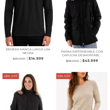
REMERA MANGA LARGA LISA
PARKA IMPERMEABLE CON
NEGRA
CAPUCHA DESMONTABL...
$14.999
$25.000
$45.999
$88.000
48
%
OFF
53
%
OFF