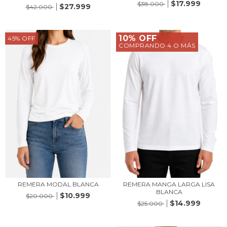
$17.999
$38.000
$27.999
$42.000
10% OFF
45
%
OFF
COMPRANDO 4 O MÁS
REMERA MANGA LARGA LISA
REMERA MODAL BLANCA
BLANCA
$10.999
$20.000
$14.999
$25.000