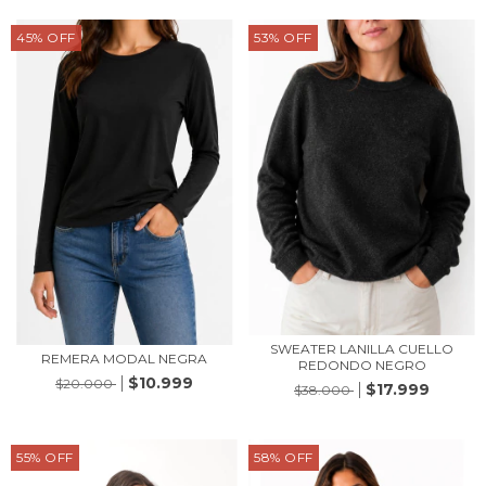
45
%
OFF
53
%
OFF
SWEATER LANILLA CUELLO
REMERA MODAL NEGRA
REDONDO NEGRO
$10.999
$20.000
$17.999
$38.000
55
%
OFF
58
%
OFF