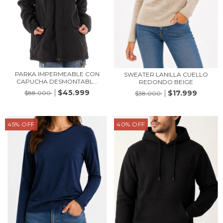
PARKA IMPERMEABLE CON
SWEATER LANILLA CUELLO
CAPUCHA DESMONTABL...
REDONDO BEIGE
$45.999
$17.999
$88.000
$38.000
45
%
OFF
40
%
OFF