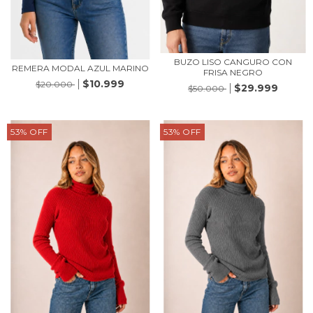
BUZO LISO CANGURO CON
REMERA MODAL AZUL MARINO
FRISA NEGRO
$10.999
$20.000
$29.999
$50.000
53
%
OFF
53
%
OFF