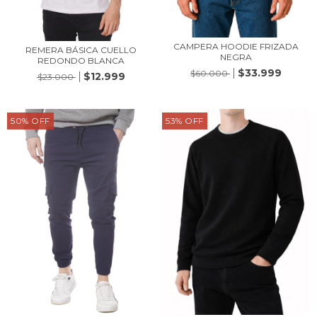
CAMPERA HOODIE FRIZADA
REMERA BÁSICA CUELLO
NEGRA
REDONDO BLANCA
$33.999
$60.000
$12.999
$23.000
50
%
OFF
53
%
OFF