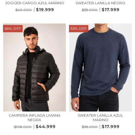
JOGGER CARGO AZUL MARINO
SWEATER LANILLA NEGRO
$19.999
$17.999
$40.000
$38.000
58
%
OFF
53
%
OFF
CAMPERA INFLADA LIVIANA
SWEATER LANILLA AZUL
NEGRA
MARINO
$44.999
$17.999
$108.000
$38.000