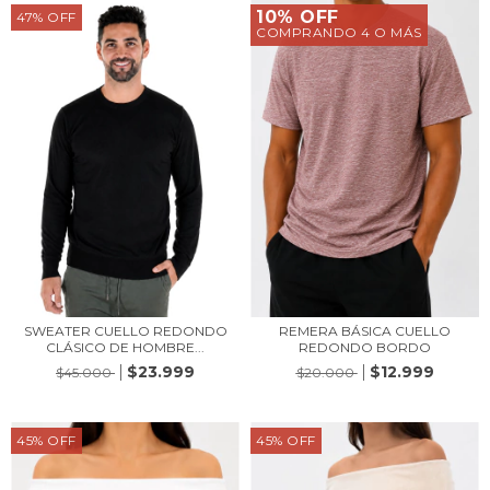
10% OFF
47
%
OFF
COMPRANDO 4 O MÁS
SWEATER CUELLO REDONDO
REMERA BÁSICA CUELLO
CLÁSICO DE HOMBRE...
REDONDO BORDO
$23.999
$12.999
$45.000
$20.000
45
%
OFF
45
%
OFF