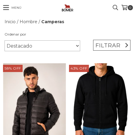
MENÚ
0
Inicio
/
Hombre
/
Camperas
Ordenar por
FILTRAR
58
%
OFF
43
%
OFF